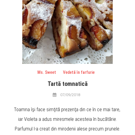
Ms. Sweet
Vedetă în farfurie
Tartă tomnatică
07/09/2018
Toamna îşi face simţită prezenţa din ce în ce mai tare,
iar Violeta a adus miresmele acesteia în bucătărie.
Parfumul l-a creat din mirodenii alese precum prunele.