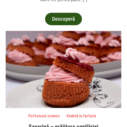
Descoperă
Poftciosul cremos
Vedetă în farfurie
Savarină – prăjitura copilăriei