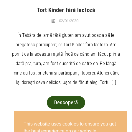
Tort Kinder fără lactoză
02/01/2020
În Tabăra de iarnă fără gluten am avut ocazia să le
pregătesc participanţilor Tort Kinder fără lactoză. Am
pornit de la aceasta reţetă. Încă de când am făcut prima
dată prăjitura, am fost cucerită de către ea. Pe lângă
mine au fost prietenii şi participanţii taberei. Atunci când
îşi doreşti ceva delicios, uşor de făcut alegi Tortul […]
Descoperă
Posts
…
1
2
5
Next
This website uses cookies to ensure you get
the best experience on our website.