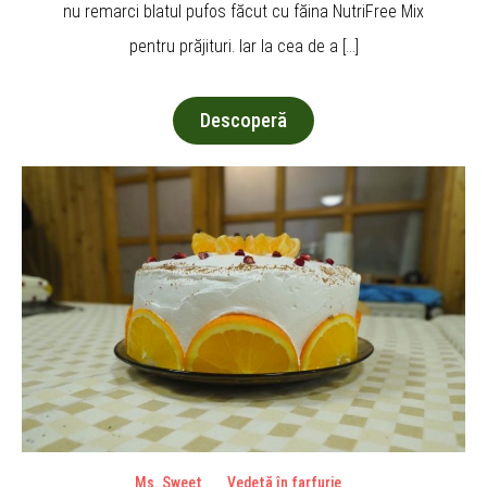
nu remarci blatul pufos făcut cu făina NutriFree Mix
pentru prăjituri. Iar la cea de a […]
Descoperă
Ms. Sweet
Vedetă în farfurie