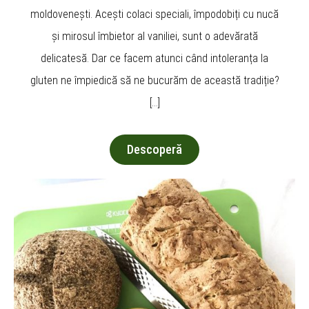
moldovenești. Acești colaci speciali, împodobiți cu nucă
și mirosul îmbietor al vaniliei, sunt o adevărată
delicatesă. Dar ce facem atunci când intoleranța la
gluten ne împiedică să ne bucurăm de această tradiție?
[…]
Descoperă