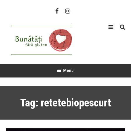
Skip
To
Content
FightWithGluten
O aventura fara gluten
Menu
Tag:
retetebiopescurt