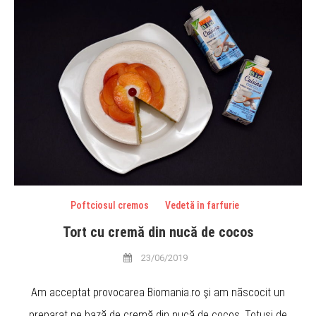
Poftciosul cremos
Vedetă în farfurie
Tort cu cremă din nucă de cocos
23/06/2019
Am acceptat provocarea Biomania.ro şi am născocit un
preparat pe bază de cremă din nucă de cocos. Totuşi de