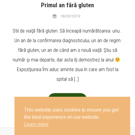
Primul an fără gluten
18/03/2019
Stil de viaţă fără gluten. Să înceapă numărătoarea: unu…
Un an de la confirmarea diagnosticului, un an de regim
fără gluten, un an de când am o nouă viaţă. Ştiu să
număr şi mai departe, dar asta îţi demostrez la anul
.
Expoziţiunea Îmi aduc aminte ziua în care am fost la
spital să […]
Descoperă
This website uses cookies to ensure you get
the best experience on our website.
Learn more