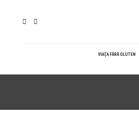
Skip
To
Content
O 
VIAŢA FĂRĂ GLUTEN