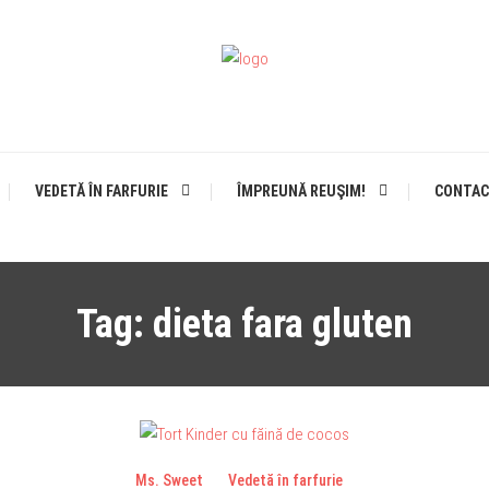
FightWithGluten
aventura fara gluten
VEDETĂ ÎN FARFURIE
ÎMPREUNĂ REUŞIM!
CONTA
Tag:
dieta fara gluten
Ms. Sweet
Vedetă în farfurie