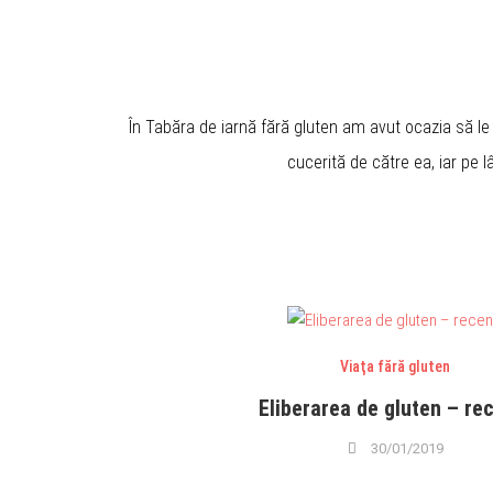
În Tabăra de iarnă fără gluten am avut ocazia să le
cucerită de către ea, iar pe l
Viaţa fără gluten
Eliberarea de gluten – re
30/01/2019