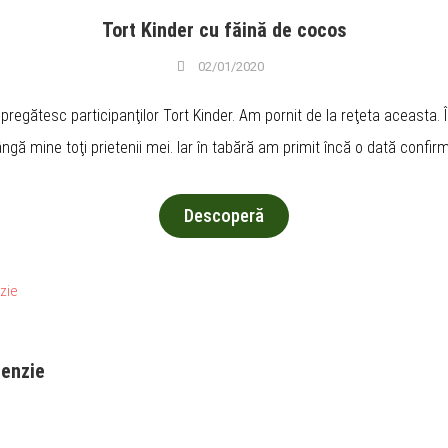
Tort Kinder cu făină de cocos
02/01/2020
 pregătesc participanţilor Tort Kinder. Am pornit de la reţeta aceasta.
ângă mine toţi prietenii mei. Iar în tabără am primit încă o dată confir
Descoperă
cenzie