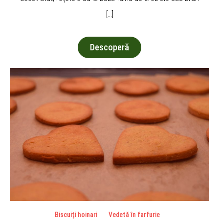
[…]
Descoperă
Biscuiţi hoinari
Vedetă în farfurie