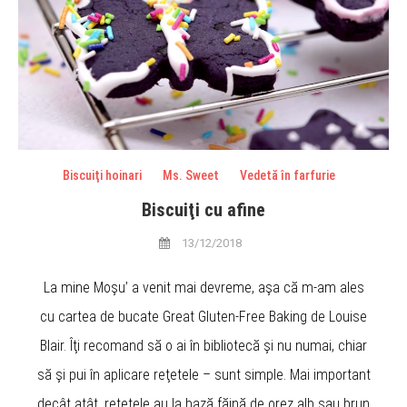
Biscuiţi hoinari
Ms. Sweet
Vedetă în farfurie
Biscuiţi cu afine
13/12/2018
La mine Moşu’ a venit mai devreme, aşa că m-am ales
cu cartea de bucate Great Gluten-Free Baking de Louise
Blair. Îţi recomand să o ai în bibliotecă şi nu numai, chiar
să şi pui în aplicare reţetele – sunt simple. Mai important
decât atât, reţetele au la bază făină de orez alb sau brun