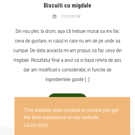
Biscuiti cu migdale
17/07/2018
Din nou plec la drum, aşa că trebuie musai sa imi fac
ceva de gustare, in cazul in care nu am de pe unde sa
cumpar. De data aceasta mi-am propus sa fac ceva din
migdale. Rezultatul final a avut ca si baza reteta de aici,
dar am modificat-o considerabil, in functie de
ingredientele gasite […]
Descoperă
This website uses cookies to ensure you get
the best experience on our website.
Learn more