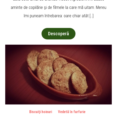
aminte de copilărie şi de filmele la care mă uitam. Mereu
îmi puneam întrebarea: oare chiar atât […]
Descoperă
Biscuiţi hoinari
Vedetă în farfurie