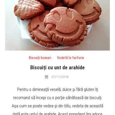
Biscuiţi hoinari
Vedetă în farfurie
Biscuiți cu unt de arahide
07/11/2018
Pentru o dimineaţă veselă, dulce şi fără gluten îţi
recomand să începi cu o porţie sănătoasă de biscuiţi.
Aşa cum se poate vedea şi din titlu, vedeta de această
dată este untul de arahide. Acest ingredient îmi aduce